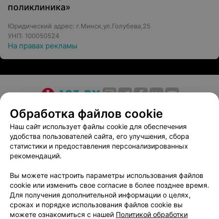
поликлиника»
Юридический адрес: г.Минск,ул.Голубева,25
УНП: 100050524
На правах рекламы
О проекте
Новости проекта
Размещение рекламы
Обработка файлов cookie
Медицинский маркетинг
Публичный договор
Наш сайт использует файлы cookie для обеспечения
удобства пользователей сайта, его улучшения, сбора
Пользовательское соглашение
Способы оплаты
статистики и предоставления персонализированных
Вакансии
Партнеры
рекомендаций.
Написать руководителю 103.by
Вы можете настроить параметры использования файлов
Написать в поддержку
cookie или изменить свое согласие в более позднее время.
Персональные настройки cookie
Для получения дополнительной информации о целях,
сроках и порядке использования файлов cookie вы
Обработка персональных данных
можете ознакомиться с нашей
Политикой обработки