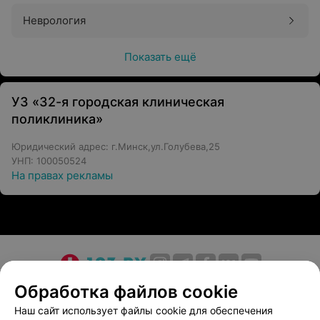
Неврология
Показать ещё
УЗ «32-я городская клиническая
поликлиника»
Юридический адрес: г.Минск,ул.Голубева,25
УНП: 100050524
На правах рекламы
О проекте
Новости проекта
Размещение рекламы
Обработка файлов cookie
Медицинский маркетинг
Публичный договор
Наш сайт использует файлы cookie для обеспечения